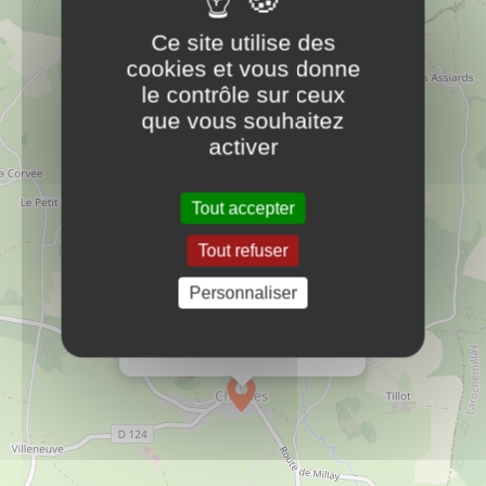
moc.liamg@07185seddihceiriam
Ce site utilise des
06.34.03.68.30
cookies et vous donne
Mairie
le contrôle sur ceux
que vous souhaitez
activer
Tout accepter
×
Mairie
Tout refuser
12, place de l'Eglise
Le Bourg
Personnaliser
58170
CHIDDES
moc.liamg@07185seddihceiriam
06.34.03.68.30