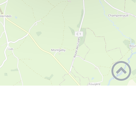
+
−
Leaflet
|
©
OpenStreetMap
contributors