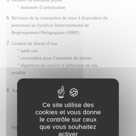
"
demande d’autorisation
Révision de la convention de mise à disposition du
personnel au Syndicat Intercommunal de
Regroupement Pédagogique (SIRP)
Gestion du réseau d’eau
"
tarifs eau
"
convention pour l’entretien du réseau
"
règlement du service d’adduction en eau
potable
"
périodicité des relevés
Travaux et achats
"
mur mitoyen
Ce site utilise des
"
revers d’eau
cookies et vous donne
"
réfrigérateur et vaisselle salle des fêtes
le contrôle sur ceux
"
projet extension réseau chaleur cantine et
que vous souhaitez
logement 8 place de l’église
activer