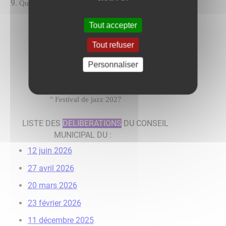
Questions diverses
Tout accepter
"
compte rendu de la commission d’appel
d’offres relative à l’entretien du cimetière
Tout refuser
"
compte rendus des délégations du
Maire au conseil municipal
Personnaliser
"
compte rendus des réunions auxquelles
le Maire a assisté
"
Festival de jazz 2027
LISTE DES
DELIBERATIONS
DU CONSEIL
MUNICIPAL DU :
12 juin 2026
27 avril 2026
20 mars 2026
23 février 2026
11 décembre 2025