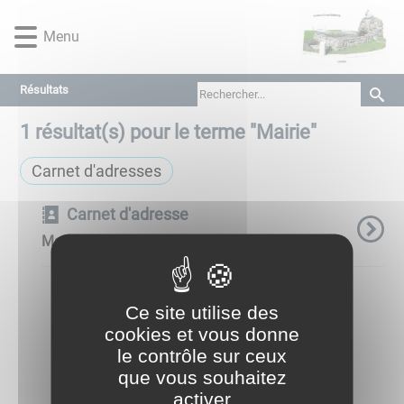
Lien
Lien
Lien
Lien
Panneau de gestion des cookies
d'accès
d'accès
d'accès
d'accès
Menu
rapide
rapide
rapide
rapide
au
au
à
au
Résultats
menu
contenu
la
pied
principal
recherche
de
1
résultat(s) pour le terme "
Mairie
"
page
Carnet d'adresses
Carnet d'adresse
Mairie
Ce site utilise des
cookies et vous donne
le contrôle sur ceux
que vous souhaitez
activer