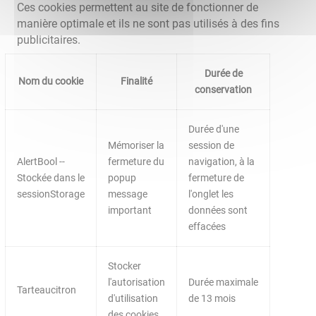
Ces cookies permettent au site de fonctionner de
manière optimale et ils ne sont pas utilisés à des fins
publicitaires.
Durée de
Nom du cookie
Finalité
conservation
Durée d'une
Mémoriser la
session de
AlertBool --
fermeture du
navigation, à la
Stockée dans le
popup
fermeture de
sessionStorage
message
l'onglet les
important
données sont
effacées
Stocker
l'autorisation
Durée maximale
Tarteaucitron
d'utilisation
de 13 mois
des cookies