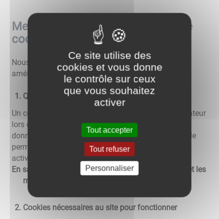
Mentions relatives à l'utilisation de
cookies
Ce site utilise des
Nous utilisons différents cookies sur le site pour
cookies et vous donne
améliorer l'interactivité du site.
le contrôle sur ceux
que vous souhaitez
Qu'est-ce qu'un "cookie" ?
activer
Un cookie est un fichier texte déposé sur votre ordinateur
lors de la visite d'un site. Il permet de conserver des
Tout accepter
données utilisateur afin de faciliter la navigation et de
permettre certaines fonctionnalités. Vous pouvez les
Tout refuser
activer ou les désactiver.
Personnaliser
En savoir plus sur les cookies, leur fonctionnement et les
moyens de s'y opposer
Cookies nécessaires au site pour fonctionner